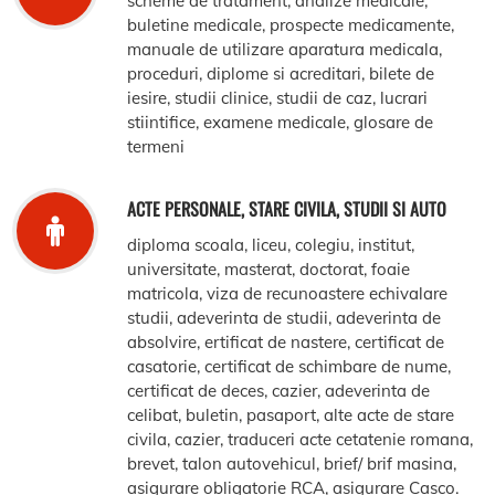
scheme de tratament, analize medicale,
buletine medicale, prospecte medicamente,
manuale de utilizare aparatura medicala,
proceduri, diplome si acreditari, bilete de
iesire, studii clinice, studii de caz, lucrari
stiintifice, examene medicale, glosare de
termeni
ACTE PERSONALE, STARE CIVILA, STUDII SI AUTO
diploma scoala, liceu, colegiu, institut,
universitate, masterat, doctorat, foaie
matricola, viza de recunoastere echivalare
studii, adeverinta de studii, adeverinta de
absolvire, ertificat de nastere, certificat de
casatorie, certificat de schimbare de nume,
certificat de deces, cazier, adeverinta de
celibat, buletin, pasaport, alte acte de stare
civila, cazier, traduceri acte cetatenie romana,
brevet, talon autovehicul, brief/ brif masina,
asigurare obligatorie RCA, asigurare Casco.