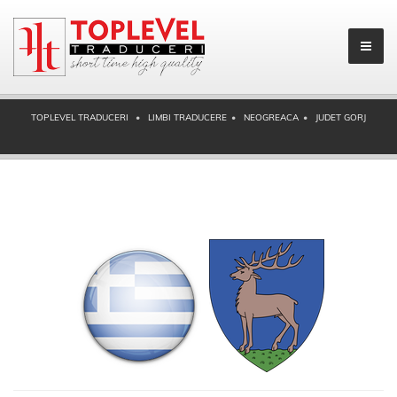
TOPLEVEL TRADUCERI
LIMBI TRADUCERE
NEOGREACA
JUDET GORJ