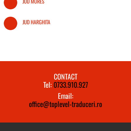
JUD MURES
JUD HARGHITA
CONTACT
Tel:
0733.910.927
Email:
office@toplevel-traduceri.ro