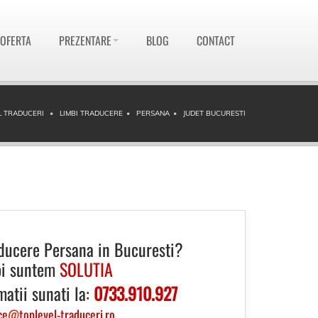
 OFERTA
PREZENTARE
BLOG
CONTACT
L TRADUCERI
LIMBI TRADUCERE
PERSANA
JUDET BUCURESTI
ducere Persana in Bucuresti?
i suntem
SOLUTIA
matii sunati la:
0733.910.927
ce
@
toplevel-traduceri.ro