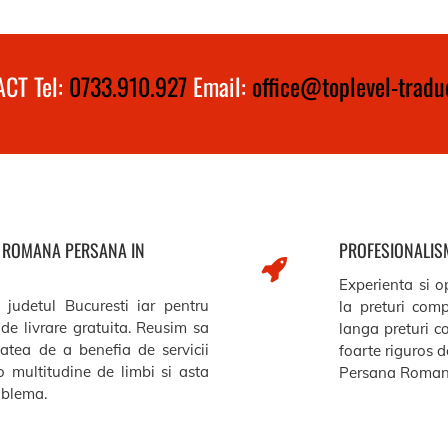
CT Tel:
0733.910.927
Email:
office@toplevel-traduc
A ROMANA PERSANA IN
PROFESIONALISM
Experienta si op
 judetul Bucuresti iar pentru
la preturi comp
de livrare gratuita. Reusim sa
langa preturi c
itatea de a benefia de servicii
foarte riguros de
o multitudine de limbi si asta
Persana Romana
roblema.