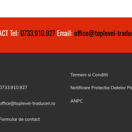
CT Tel:
0733.910.927
Email:
office@toplevel-traduc
Termeni si Conditii
0733.910.927
Notificare Protectia Datelor P
ANPC
office@toplevel-traduceri.ro
Formular de contact