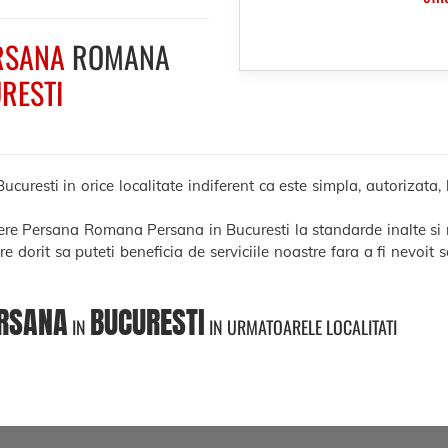
RSANA
ROMANA
RESTI
esti in orice localitate indiferent ca este simpla, autorizata, le
cere Persana Romana Persana in Bucuresti la standarde inalte si
ere dorit sa puteti beneficia de serviciile noastre fara a fi nevoit
RSANA
BUCURESTI
IN
IN URMATOARELE LOCALITATI