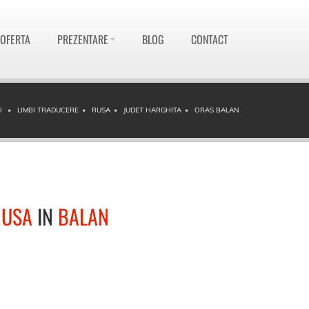
 OFERTA
PREZENTARE
BLOG
CONTACT
I
LIMBI TRADUCERE
RUSA
JUDET HARGHITA
ORAS BALAN
RUSA
IN
BALAN