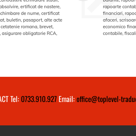
bsolvire, ertificat de nastere,
rapoarte contabi
e schimbare de nume, certificat
financiari, rapo
at, buletin, pasaport, alte acte
afaceri, scrisoa
te cetatenie romana, brevet,
economico financ
a, asigurare obligatorie RCA,
contabile, fiscal
CT Tel:
0733.910.927
Email:
office@toplevel-traduc