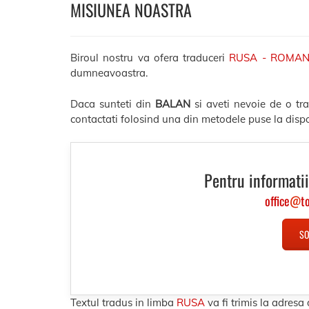
MISIUNEA NOASTRA
Biroul nostru va ofera traduceri
RUSA - ROMA
dumneavoastra.
Daca sunteti din
BALAN
si aveti nevoie de o tr
contactati folosind una din metodele puse la dispo
Pentru informatii
office
@
t
SO
Textul tradus in limba
RUSA
va fi trimis la adre