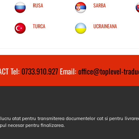
RUSA
SARBA
TURCA
UCRAINEANA
CT Tel:
0733.910.927
Email:
office@toplevel-traduc
cru atat pentru transmiterea documentelor cat si pentru livrarea
pul necesar pentru finalizarea.