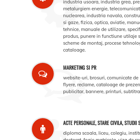
industria usoara, industria grea, pr
metalurgiem energie, telecomunicatii
nuclearea, industria navala, construct
si gaze, fizica, optica, aviatie, manua
tehnice, manuale de utilizare, specifi
produs, punere in functiune utilaje s
scheme de montaj, procese tehnologic
cataloage.
MARKETING SI PR
website-uri, brosuri, comunicate de
flyere, reclame, cataloage de prezent
publicitar, bannere, printuri, subtitr
ACTE PERSONALE, STARE CIVILA, STUDII 
diploma scoala, liceu, colegiu, instit
doctorat, foaie matricola, viza de r