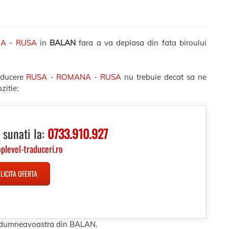
NA - RUSA
in
BALAN
fara a va deplasa din fata biroului
aducere
RUSA - ROMANA - RUSA
nu trebuie decat sa ne
zitie:
 sunati la:
0733.910.927
oplevel-traduceri.ro
LICITA OFERTA
sa dumneavoastra din BALAN.