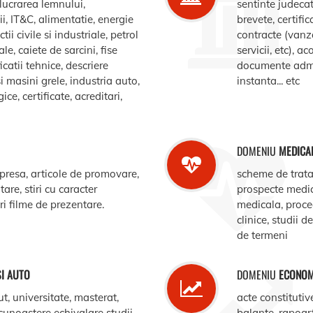
elucrarea lemnului,
sentinte judecat
, IT&C, alimentatie, energie
brevete, certific
ii civile si industriale, petrol
contracte (vanz
le, caiete de sarcini, fise
servicii, etc), 
catii tehnice, descriere
documente admin
i masini grele, industria auto,
instanta... etc
e, certificate, acreditari,
DOMENIU
MEDICA
 presa, articole de promovare,
scheme de trata
are, stiri cu caracter
prospecte medi
ari filme de prezentare.
medicala, procedu
clinice, studii d
de termeni
SI AUTO
DOMENIU
ECONOM
ut, universitate, masterat,
acte constitutiv
ecunoastere echivalare studii,
balante, rapoar