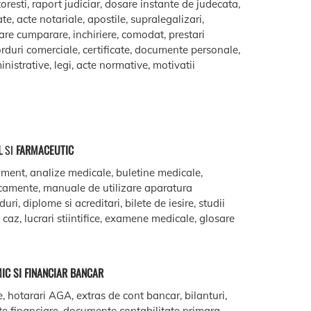
oresti, raport judiciar, dosare instante de judecata,
ate, acte notariale, apostile, supralegalizari,
are cumparare, inchiriere, comodat, prestari
acorduri comerciale, certificate, documente personale,
istrative, legi, acte normative, motivatii
L
SI
FARMACEUTIC
ment, analize medicale, buletine medicale,
camente, manuale de utilizare aparatura
ri, diplome si acreditari, bilete de iesire, studii
e caz, lucrari stiintifice, examene medicale, glosare
IC SI FINANCIAR BANCAR
e, hotarari AGA, extras de cont bancar, bilanturi,
te financiare, documente contabilitate primara,