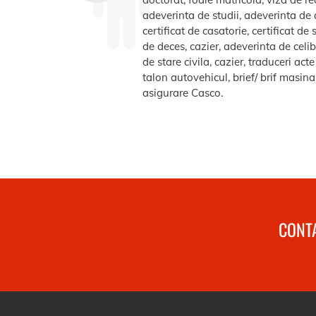
adeverinta de studii, adeverinta de a
certificat de casatorie, certificat d
de deces, cazier, adeverinta de celib
de stare civila, cazier, traduceri ac
talon autovehicul, brief/ brif masin
asigurare Casco.
CONTA