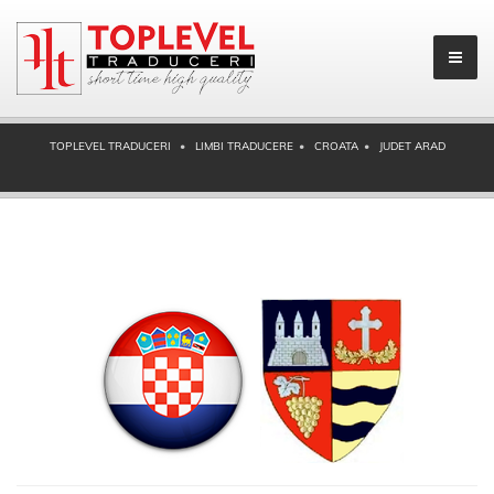
TOPLEVEL TRADUCERI
LIMBI TRADUCERE
CROATA
JUDET ARAD