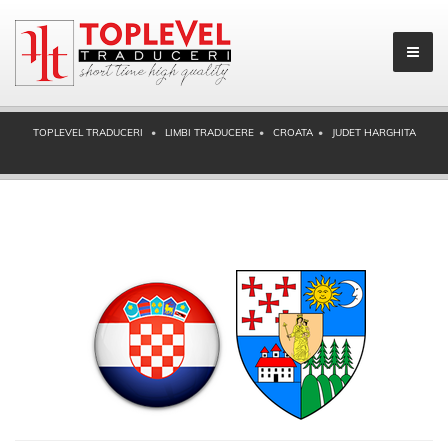
TOPLEVEL TRADUCERI
LIMBI TRADUCERE
CROATA
JUDET HARGHITA