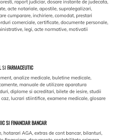
oresti, raport judiciar, dosare instante de judecata,
ate, acte notariale, apostile, supralegalizari,
are cumparare, inchiriere, comodat, prestari
acorduri comerciale, certificate, documente personale,
istrative, legi, acte normative, motivatii
L
SI
FARMACEUTIC
ment, analize medicale, buletine medicale,
camente, manuale de utilizare aparatura
ri, diplome si acreditari, bilete de iesire, studii
e caz, lucrari stiintifice, examene medicale, glosare
IC SI FINANCIAR BANCAR
e, hotarari AGA, extras de cont bancar, bilanturi,
te financiare, documente contabilitate primara,