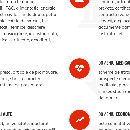
elucrarea lemnului,
sentinte judecat
, IT&C, alimentatie, energie
brevete, certific
ii civile si industriale, petrol
contracte (vanz
le, caiete de sarcini, fise
servicii, etc), 
catii tehnice, descriere
documente admin
i masini grele, industria auto,
instanta... etc
e, certificate, acreditari,
DOMENIU
MEDICA
 presa, articole de promovare,
scheme de trata
are, stiri cu caracter
prospecte medi
ari filme de prezentare.
medicala, procedu
clinice, studii d
de termeni
SI AUTO
DOMENIU
ECONOM
ut, universitate, masterat,
acte constitutiv
ecunoastere echivalare studii,
balante, rapoar