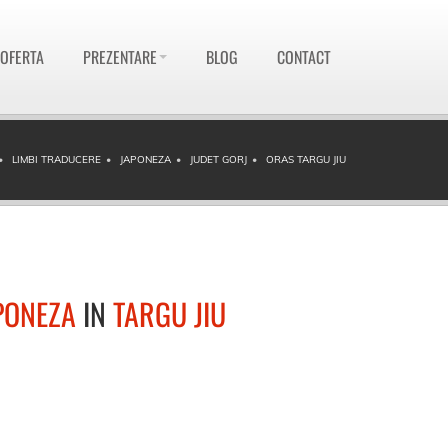
 OFERTA
PREZENTARE
BLOG
CONTACT
LIMBI TRADUCERE
JAPONEZA
JUDET GORJ
ORAS TARGU JIU
PONEZA
IN
TARGU JIU