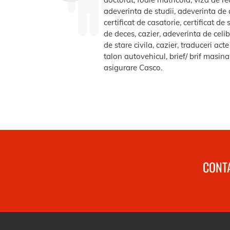
adeverinta de studii, adeverinta de a
certificat de casatorie, certificat d
de deces, cazier, adeverinta de celib
de stare civila, cazier, traduceri ac
talon autovehicul, brief/ brif masin
asigurare Casco.
CONTA