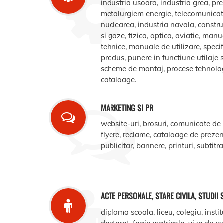
industria usoara, industria grea, pr
metalurgiem energie, telecomunicatii
nuclearea, industria navala, construct
si gaze, fizica, optica, aviatie, manua
tehnice, manuale de utilizare, specifi
produs, punere in functiune utilaje s
scheme de montaj, procese tehnologic
cataloage.
MARKETING SI PR
website-uri, brosuri, comunicate de
flyere, reclame, cataloage de prezent
publicitar, bannere, printuri, subtitr
ACTE PERSONALE, STARE CIVILA, STUDII 
diploma scoala, liceu, colegiu, instit
doctorat, foaie matricola, viza de r