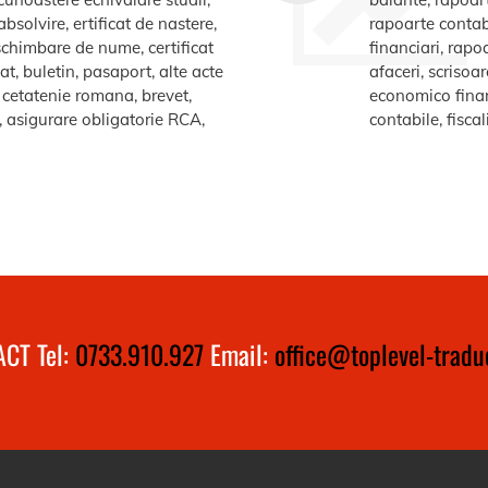
bsolvire, ertificat de nastere,
rapoarte contabi
e schimbare de nume, certificat
financiari, rapo
at, buletin, pasaport, alte acte
afaceri, scrisoa
te cetatenie romana, brevet,
economico financ
a, asigurare obligatorie RCA,
contabile, fiscal
CT Tel:
0733.910.927
Email:
office@toplevel-traduc