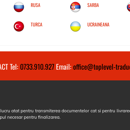
RUSA
SARBA
TURCA
UCRAINEANA
CT Tel:
0733.910.927
Email:
office@toplevel-traduc
cru atat pentru transmiterea documentelor cat si pentru livrarea
pul necesar pentru finalizarea.