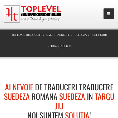
TOPLEVEL TRADUCERI
LIMBI TRADUCERE
SUEDEZA
JUDET GORJ
ORAS TARGU JIU
AI NEVOIE
DE TRADUCERI TRADUCERE
SUEDEZA
ROMANA
SUEDEZA
IN
TARGU
JIU
NOI SUNTEM
SOLUTIA
!