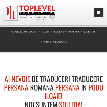
TOPLEVEL TRADUCERI
LIMBI TRADUCERE
PERSANA
JUDET IASI
ORAS PODU ILOAIEI
AI NEVOIE
DE TRADUCERI TRADUCERE
PERSANA
ROMANA
PERSANA
IN
PODU
ILOAIEI
NOI SUNTEM
SOLUTIA
!