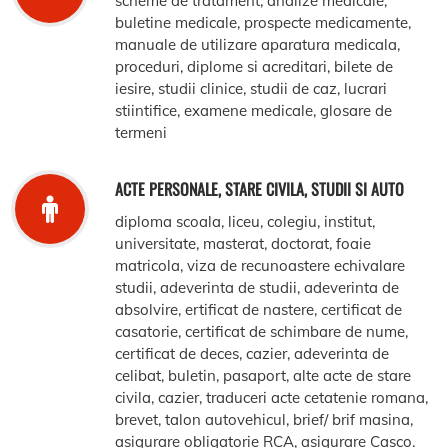
scheme de tratament, analize medicale,
buletine medicale, prospecte medicamente,
manuale de utilizare aparatura medicala,
proceduri, diplome si acreditari, bilete de
iesire, studii clinice, studii de caz, lucrari
stiintifice, examene medicale, glosare de
termeni
ACTE PERSONALE, STARE CIVILA, STUDII SI AUTO
diploma scoala, liceu, colegiu, institut,
universitate, masterat, doctorat, foaie
matricola, viza de recunoastere echivalare
studii, adeverinta de studii, adeverinta de
absolvire, ertificat de nastere, certificat de
casatorie, certificat de schimbare de nume,
certificat de deces, cazier, adeverinta de
celibat, buletin, pasaport, alte acte de stare
civila, cazier, traduceri acte cetatenie romana,
brevet, talon autovehicul, brief/ brif masina,
asigurare obligatorie RCA, asigurare Casco.