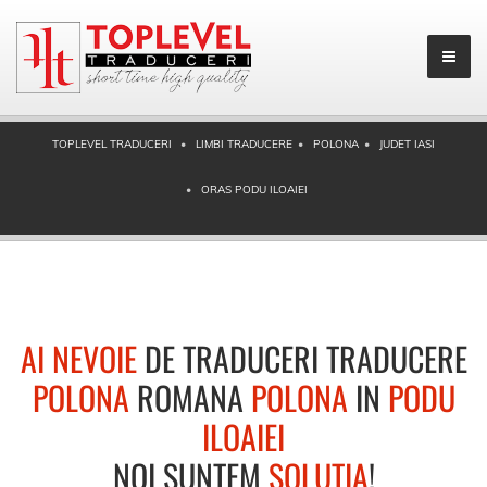
TOPLEVEL TRADUCERI
LIMBI TRADUCERE
POLONA
JUDET IASI
ORAS PODU ILOAIEI
AI NEVOIE
DE TRADUCERI TRADUCERE
POLONA
ROMANA
POLONA
IN
PODU
ILOAIEI
NOI SUNTEM
SOLUTIA
!