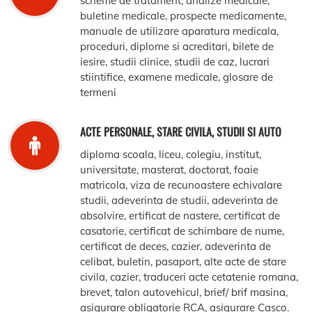
scheme de tratament, analize medicale,
buletine medicale, prospecte medicamente,
manuale de utilizare aparatura medicala,
proceduri, diplome si acreditari, bilete de
iesire, studii clinice, studii de caz, lucrari
stiintifice, examene medicale, glosare de
termeni
ACTE PERSONALE, STARE CIVILA, STUDII SI AUTO
diploma scoala, liceu, colegiu, institut,
universitate, masterat, doctorat, foaie
matricola, viza de recunoastere echivalare
studii, adeverinta de studii, adeverinta de
absolvire, ertificat de nastere, certificat de
casatorie, certificat de schimbare de nume,
certificat de deces, cazier, adeverinta de
celibat, buletin, pasaport, alte acte de stare
civila, cazier, traduceri acte cetatenie romana,
brevet, talon autovehicul, brief/ brif masina,
asigurare obligatorie RCA, asigurare Casco.