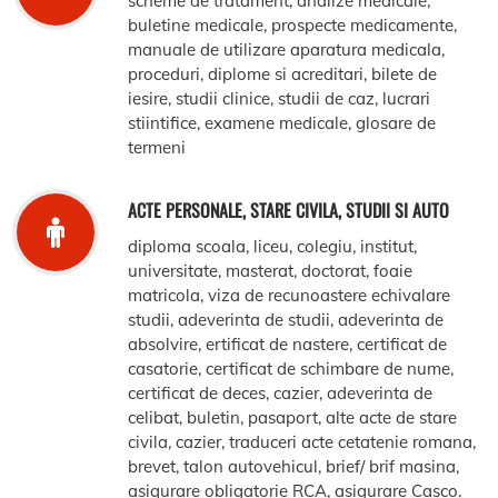
scheme de tratament, analize medicale,
buletine medicale, prospecte medicamente,
manuale de utilizare aparatura medicala,
proceduri, diplome si acreditari, bilete de
iesire, studii clinice, studii de caz, lucrari
stiintifice, examene medicale, glosare de
termeni
ACTE PERSONALE, STARE CIVILA, STUDII SI AUTO
diploma scoala, liceu, colegiu, institut,
universitate, masterat, doctorat, foaie
matricola, viza de recunoastere echivalare
studii, adeverinta de studii, adeverinta de
absolvire, ertificat de nastere, certificat de
casatorie, certificat de schimbare de nume,
certificat de deces, cazier, adeverinta de
celibat, buletin, pasaport, alte acte de stare
civila, cazier, traduceri acte cetatenie romana,
brevet, talon autovehicul, brief/ brif masina,
asigurare obligatorie RCA, asigurare Casco.