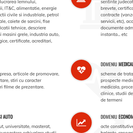
elucrarea lemnului,
sentinte judecat
, IT&C, alimentatie, energie
brevete, certific
ii civile si industriale, petrol
contracte (vanz
le, caiete de sarcini, fise
servicii, etc), 
catii tehnice, descriere
documente admin
i masini grele, industria auto,
instanta... etc
e, certificate, acreditari,
DOMENIU
MEDICA
 presa, articole de promovare,
scheme de trata
are, stiri cu caracter
prospecte medi
ari filme de prezentare.
medicala, procedu
clinice, studii d
de termeni
SI AUTO
DOMENIU
ECONOM
ut, universitate, masterat,
acte constitutiv
ecunoastere echivalare studii,
balante, rapoar