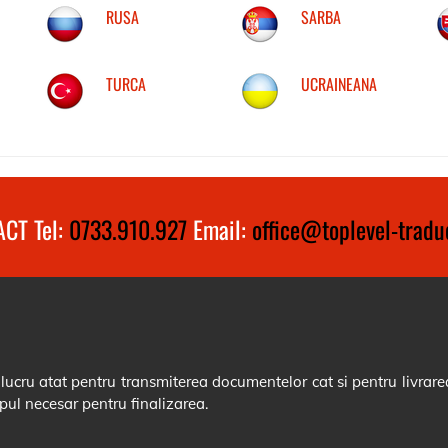
RUSA
SARBA
TURCA
UCRAINEANA
CT Tel:
0733.910.927
Email:
office@toplevel-traduc
cru atat pentru transmiterea documentelor cat si pentru livrarea
pul necesar pentru finalizarea.