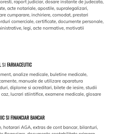
oresti, raport judiciar, dosare instante de judecata,
ate, acte notariale, apostile, supralegalizari,
are cumparare, inchiriere, comodat, prestari
acorduri comerciale, certificate, documente personale,
istrative, legi, acte normative, motivatii
L
SI
FARMACEUTIC
ment, analize medicale, buletine medicale,
camente, manuale de utilizare aparatura
ri, diplome si acreditari, bilete de iesire, studii
e caz, lucrari stiintifice, examene medicale, glosare
IC SI FINANCIAR BANCAR
e, hotarari AGA, extras de cont bancar, bilanturi,
te financiare, documente contabilitate primara,