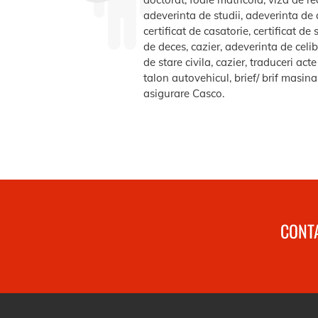
adeverinta de studii, adeverinta de a
certificat de casatorie, certificat d
de deces, cazier, adeverinta de celib
de stare civila, cazier, traduceri ac
talon autovehicul, brief/ brif masin
asigurare Casco.
CONTA