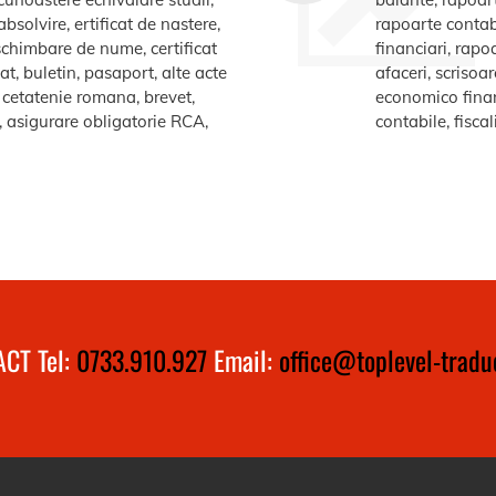
bsolvire, ertificat de nastere,
rapoarte contabi
e schimbare de nume, certificat
financiari, rapo
at, buletin, pasaport, alte acte
afaceri, scrisoa
te cetatenie romana, brevet,
economico financ
a, asigurare obligatorie RCA,
contabile, fiscal
CT Tel:
0733.910.927
Email:
office@toplevel-traduc