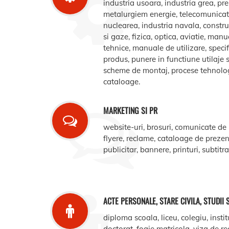
industria usoara, industria grea, pr
metalurgiem energie, telecomunicatii
nuclearea, industria navala, construct
si gaze, fizica, optica, aviatie, manua
tehnice, manuale de utilizare, specifi
produs, punere in functiune utilaje s
scheme de montaj, procese tehnologic
cataloage.
MARKETING SI PR
website-uri, brosuri, comunicate de
flyere, reclame, cataloage de prezent
publicitar, bannere, printuri, subtitr
ACTE PERSONALE, STARE CIVILA, STUDII 
diploma scoala, liceu, colegiu, instit
doctorat, foaie matricola, viza de r