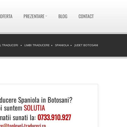
 OFERTA
PREZENTARE
BLOG
CONTACT
L TRADUCERI
LIMBI TRADUCERE
SPANIOLA
JUDET BOTOSANI
aducere Spaniola in Botosani?
i suntem
SOLUTIA
matii sunati la:
0733.910.927
ce
@
toplevel-traduceri.ro