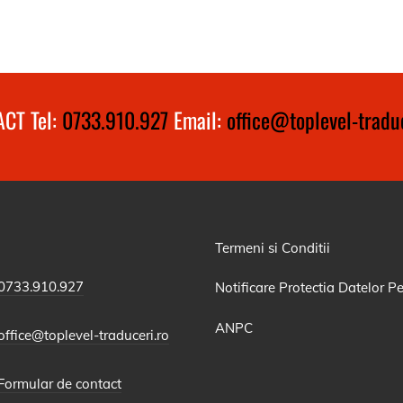
CT Tel:
0733.910.927
Email:
office@toplevel-traduc
Termeni si Conditii
0733.910.927
Notificare Protectia Datelor P
ANPC
office@toplevel-traduceri.ro
Formular de contact