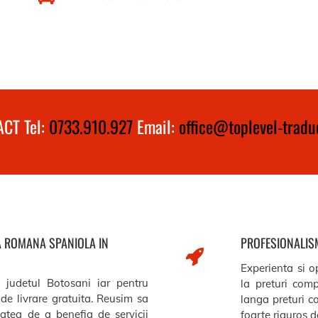
CT Tel:
0733.910.927
Email:
office@toplevel-traduc
A ROMANA SPANIOLA IN
PROFESIONALISM
Experienta si op
g judetul Botosani iar pentru
la preturi comp
de livrare gratuita. Reusim sa
langa preturi c
itatea de a benefia de servicii
foarte riguros de