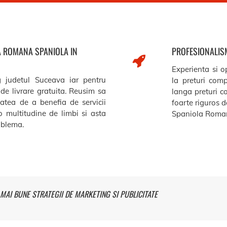
A ROMANA SPANIOLA IN
PROFESIONALISM
Experienta si op
g judetul Suceava iar pentru
la preturi comp
de livrare gratuita. Reusim sa
langa preturi c
itatea de a benefia de servicii
foarte riguros de
o multitudine de limbi si asta
Spaniola Roman
roblema.
MAI BUNE STRATEGII DE MARKETING SI PUBLICITATE