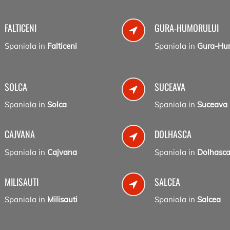
FALTICENI
GURA-HUMORULUI
Spaniola in
Falticeni
Spaniola in
Gura-Hu
SOLCA
SUCEAVA
Spaniola in
Solca
Spaniola in
Suceava
CAJVANA
DOLHASCA
Spaniola in
Cajvana
Spaniola in
Dolhasc
MILISAUTI
SALCEA
Spaniola in
Milisauti
Spaniola in
Salcea