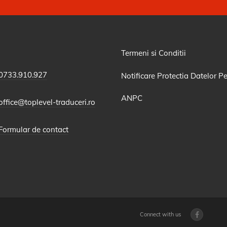
Termeni si Conditii
0733.910.927
Notificare Protectia Datelor P
ANPC
office@toplevel-traduceri.ro
Formular de contact
Connect with us