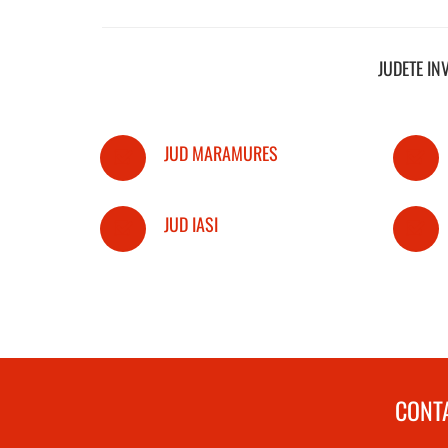
JUDETE IN
JUD MARAMURES
JUD IASI
CONTA