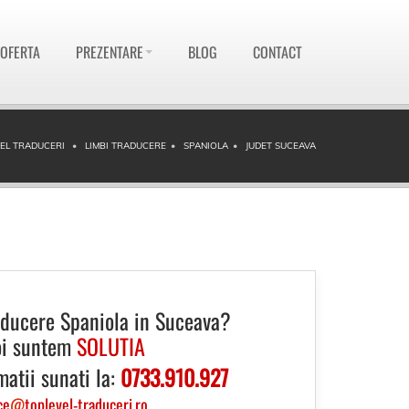
 OFERTA
PREZENTARE
BLOG
CONTACT
EL TRADUCERI
LIMBI TRADUCERE
SPANIOLA
JUDET SUCEAVA
aducere Spaniola in Suceava?
i suntem
SOLUTIA
matii sunati la:
0733.910.927
ce
@
toplevel-traduceri.ro