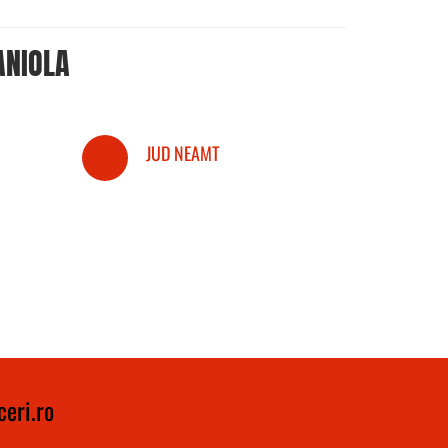
ANIOLA
JUD NEAMT
eri.ro