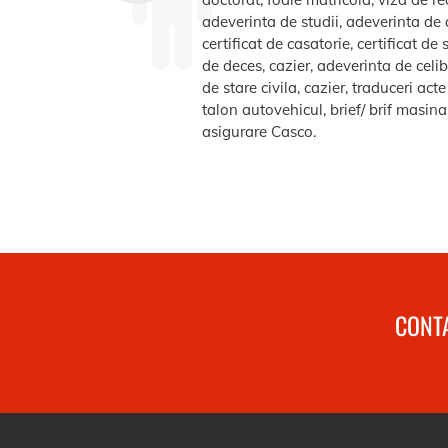
adeverinta de studii, adeverinta de a
certificat de casatorie, certificat d
de deces, cazier, adeverinta de celib
de stare civila, cazier, traduceri ac
talon autovehicul, brief/ brif masin
asigurare Casco.
CONTA