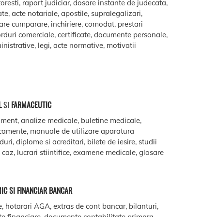
oresti, raport judiciar, dosare instante de judecata,
ate, acte notariale, apostile, supralegalizari,
are cumparare, inchiriere, comodat, prestari
acorduri comerciale, certificate, documente personale,
istrative, legi, acte normative, motivatii
L
SI
FARMACEUTIC
ment, analize medicale, buletine medicale,
camente, manuale de utilizare aparatura
ri, diplome si acreditari, bilete de iesire, studii
e caz, lucrari stiintifice, examene medicale, glosare
IC SI FINANCIAR BANCAR
e, hotarari AGA, extras de cont bancar, bilanturi,
te financiare, documente contabilitate primara,