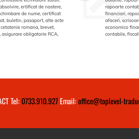
bsolvire, ertificat de nastere,
rapoarte contabi
e schimbare de nume, certificat
financiari, rapo
at, buletin, pasaport, alte acte
afaceri, scrisoa
te cetatenie romana, brevet,
economico financ
a, asigurare obligatorie RCA,
contabile, fiscal
CT Tel:
0733.910.927
Email:
office@toplevel-traduc