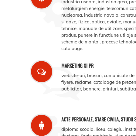
industria usoara, industria grea, pr
metalurgiem energie, telecomunicatii
nuclearea, industria navala, construct
si gaze, fizica, optica, aviatie, manua
tehnice, manuale de utilizare, specifi
produs, punere in functiune utilaje s
scheme de montaj, procese tehnologic
cataloage.
MARKETING SI PR
website-uri, brosuri, comunicate de
flyere, reclame, cataloage de prezent
publicitar, bannere, printuri, subtitr
ACTE PERSONALE, STARE CIVILA, STUDII 
diploma scoala, liceu, colegiu, instit
doctorat, foaie matricola, viza de r