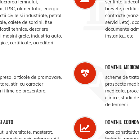
elucrarea lemnului,
sentinte judecat
, IT&C, alimentatie, energie
brevete, certific
ii civile si industriale, petrol
contracte (vanz
le, caiete de sarcini, fise
servicii, etc), 
catii tehnice, descriere
documente admin
i masini grele, industria auto,
instanta... etc
e, certificate, acreditari,
DOMENIU
MEDICA
 presa, articole de promovare,
scheme de trata
are, stiri cu caracter
prospecte medi
ari filme de prezentare.
medicala, procedu
clinice, studii d
de termeni
SI AUTO
DOMENIU
ECONOM
ut, universitate, masterat,
acte constitutiv
ecunoastere echivalare studii,
balante, rapoar