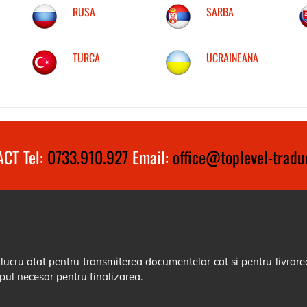
RUSA
SARBA
TURCA
UCRAINEANA
CT Tel:
0733.910.927
Email:
office@toplevel-traduc
cru atat pentru transmiterea documentelor cat si pentru livrarea
pul necesar pentru finalizarea.