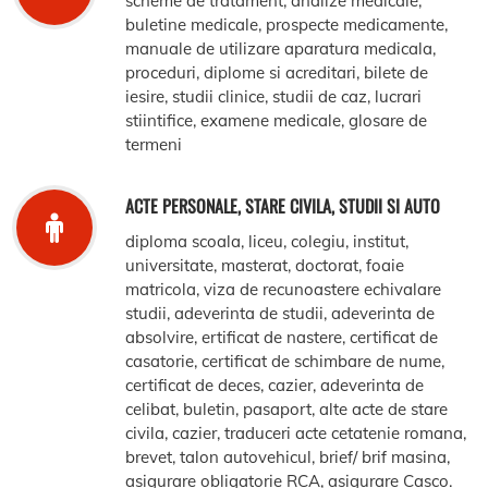
scheme de tratament, analize medicale,
buletine medicale, prospecte medicamente,
manuale de utilizare aparatura medicala,
proceduri, diplome si acreditari, bilete de
iesire, studii clinice, studii de caz, lucrari
stiintifice, examene medicale, glosare de
termeni
ACTE PERSONALE, STARE CIVILA, STUDII SI AUTO
diploma scoala, liceu, colegiu, institut,
universitate, masterat, doctorat, foaie
matricola, viza de recunoastere echivalare
studii, adeverinta de studii, adeverinta de
absolvire, ertificat de nastere, certificat de
casatorie, certificat de schimbare de nume,
certificat de deces, cazier, adeverinta de
celibat, buletin, pasaport, alte acte de stare
civila, cazier, traduceri acte cetatenie romana,
brevet, talon autovehicul, brief/ brif masina,
asigurare obligatorie RCA, asigurare Casco.