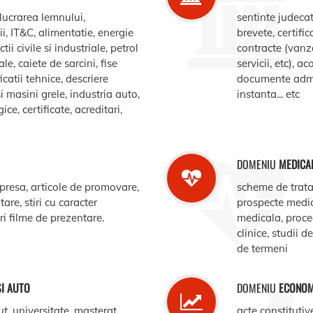
elucrarea lemnului,
sentinte judecat
, IT&C, alimentatie, energie
brevete, certific
ii civile si industriale, petrol
contracte (vanz
le, caiete de sarcini, fise
servicii, etc), 
catii tehnice, descriere
documente admin
i masini grele, industria auto,
instanta... etc
e, certificate, acreditari,
DOMENIU
MEDICA
 presa, articole de promovare,
scheme de trata
are, stiri cu caracter
prospecte medi
ari filme de prezentare.
medicala, procedu
clinice, studii d
de termeni
SI AUTO
DOMENIU
ECONOM
ut, universitate, masterat,
acte constitutiv