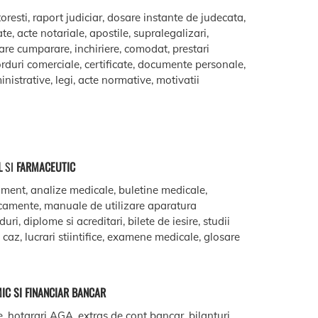
oresti, raport judiciar, dosare instante de judecata,
ate, acte notariale, apostile, supralegalizari,
are cumparare, inchiriere, comodat, prestari
acorduri comerciale, certificate, documente personale,
istrative, legi, acte normative, motivatii
L
SI
FARMACEUTIC
ment, analize medicale, buletine medicale,
camente, manuale de utilizare aparatura
ri, diplome si acreditari, bilete de iesire, studii
e caz, lucrari stiintifice, examene medicale, glosare
IC SI FINANCIAR BANCAR
e, hotarari AGA, extras de cont bancar, bilanturi,