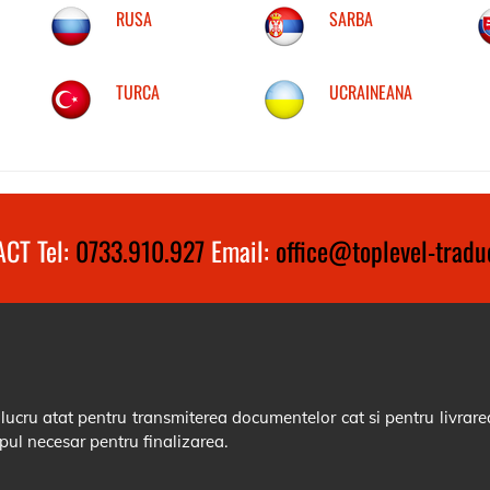
RUSA
SARBA
TURCA
UCRAINEANA
CT Tel:
0733.910.927
Email:
office@toplevel-traduc
cru atat pentru transmiterea documentelor cat si pentru livrarea
pul necesar pentru finalizarea.